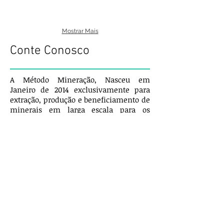
Mostrar Mais
Conte Conosco
A Método Mineração, Nasceu em
Janeiro de 2014 exclusivamente para
extração, produção e beneficiamento de
minerais em larga escala para os
mercados nacionais e internacionais,
Com varias Jazidas próprias nas regiões
Nordeste e Sudeste do Estado da Bahia e
uma Moderna e eficiente Fabrica, a
Método Mineração garante a seus
Clientes uma qualidade acima da
media nacional, Conforme Controle e
constantes Laudos feitos pelo
Laboratório ITP -USP (Instituto de
Pesquisas Tecnológicas - SP)
A Barita da Método Mineração destina a